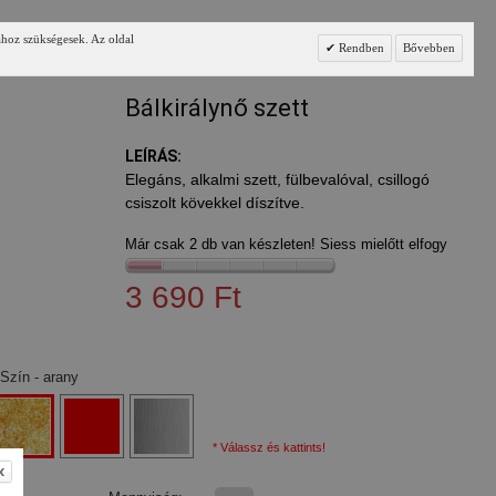
ához szükségesek. Az oldal
Rendben
Bővebben
Bálkirálynő szett
LEÍRÁS:
Elegáns, alkalmi szett, fülbevalóval, csillogó
csiszolt kövekkel díszítve.
Már csak 2 db van készleten! Siess mielőtt elfogy
3 690 Ft
Szín
- arany
* Válassz és kattints!