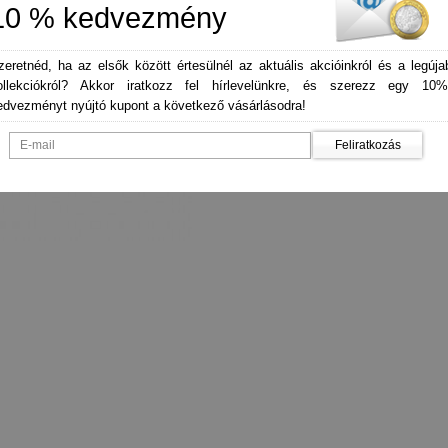
10 % kedvezmény
zeretnéd, ha az elsők között értesülnél az aktuális akcióinkról és a legúja
ollekciókról? Akkor iratkozz fel hírlevelünkre, és szerezz egy 10%
edvezményt nyújtó kupont a következő vásárlásodra!
Feliratkozás