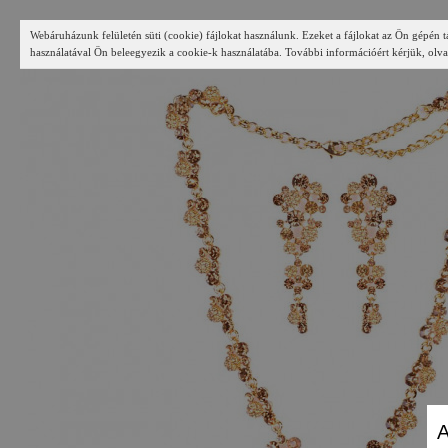
Webáruházunk felületén süti (cookie) fájlokat használunk. Ezeket a fájlokat az Ön gépén t
használatával Ön beleegyezik a cookie-k használatába. További információért kérjük, olva
A