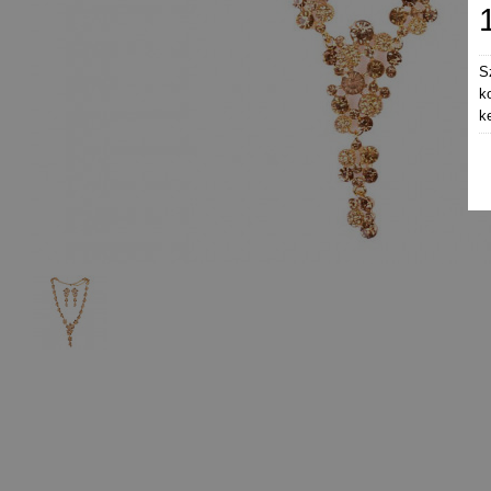
S
k
k