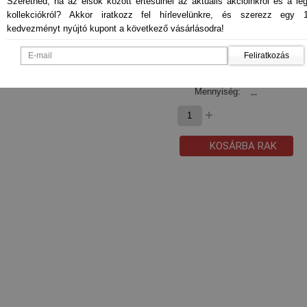
Szeretnéd, ha az elsők között értesülnél az aktuális akcióinkról és a le
kollekciókról? Akkor iratkozz fel hírlevelünkre, és szerezz egy 
kedvezményt nyújtó kupont a következő vásárlásodra!
Feliratkozás
* Válassz és kattints!
Mennyiség:
KOSÁRBA RAK