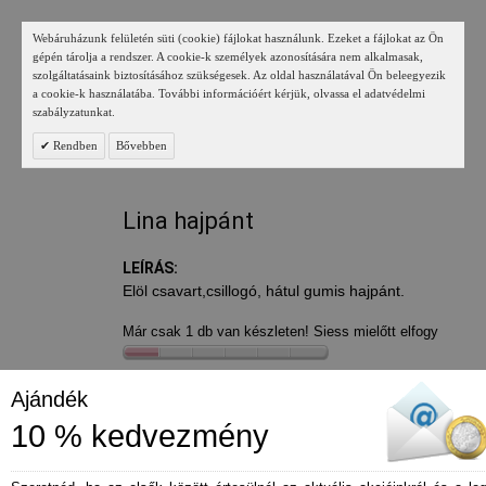
Webáruházunk felületén süti (cookie) fájlokat használunk. Ezeket a fájlokat az Ön
gépén tárolja a rendszer. A cookie-k személyek azonosítására nem alkalmasak,
szolgáltatásaink biztosításához szükségesek. Az oldal használatával Ön beleegyezik
a cookie-k használatába. További információért kérjük, olvassa el adatvédelmi
szabályzatunkat.
Rendben
Bővebben
Lina hajpánt
LEÍRÁS:
Elöl csavart,csillogó, hátul gumis hajpánt.
Már csak 1 db van készleten! Siess mielőtt elfogy
790 Ft
Ajándék
10 % kedvezmény
*
Szín
- lila