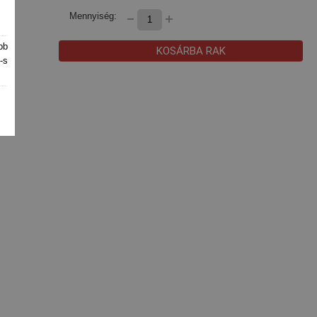
Mennyiség:
bb
KOSÁRBA RAK
-s