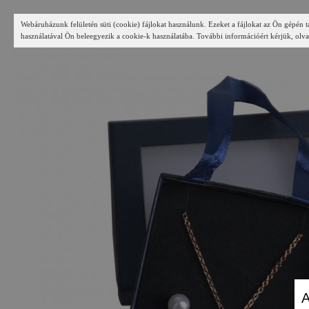
Webáruházunk felületén süti (cookie) fájlokat használunk. Ezeket a fájlokat az Ön gépén t
használatával Ön beleegyezik a cookie-k használatába. További információért kérjük, olva
A