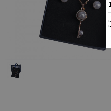
S
k
k