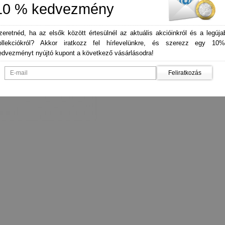
10 % kedvezmény
zeretnéd, ha az elsők között értesülnél az aktuális akcióinkról és a legúja
ollekciókról? Akkor iratkozz fel hírlevelünkre, és szerezz egy 10%
edvezményt nyújtó kupont a következő vásárlásodra!
Feliratkozás