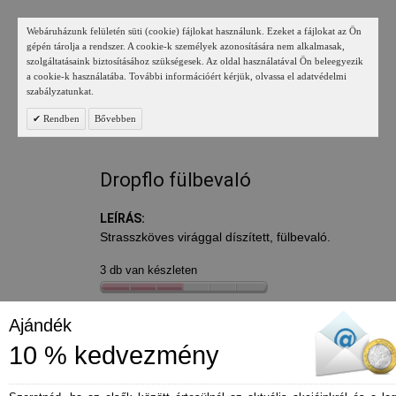
Webáruházunk felületén süti (cookie) fájlokat használunk. Ezeket a fájlokat az Ön
gépén tárolja a rendszer. A cookie-k személyek azonosítására nem alkalmasak,
szolgáltatásaink biztosításához szükségesek. Az oldal használatával Ön beleegyezik
a cookie-k használatába. További információért kérjük, olvassa el adatvédelmi
szabályzatunkat.
Rendben
Bővebben
Dropflo fülbevaló
LEÍRÁS:
Strasszköves virággal díszített, fülbevaló.
3 db van készleten
1 490 Ft
Ajándék
10 % kedvezmény
*
Szín
- mustársárga