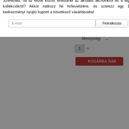
Szeretnéd, ha az elsők között értesülnél az aktuális akcióinkról és a le
kollekciókról? Akkor iratkozz fel hírlevelünkre, és szerezz egy 
kedvezményt nyújtó kupont a következő vásárlásodra!
Feliratkozás
* Válassz és kattints!
Mennyiség:
KOSÁRBA RAK