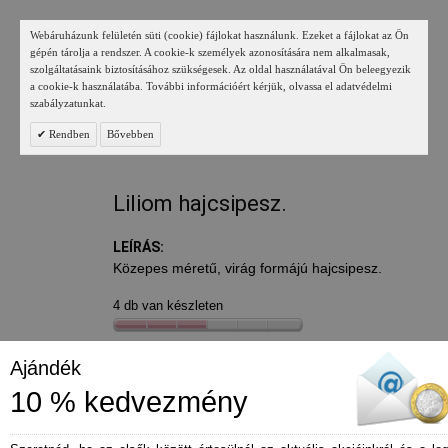
Webáruházunk felületén süti (cookie) fájlokat használunk. Ezeket a fájlokat az Ön
gépén tárolja a rendszer. A cookie-k személyek azonosítására nem alkalmasak,
szolgáltatásaink biztosításához szükségesek. Az oldal használatával Ön beleegyezik
a cookie-k használatába. További információért kérjük, olvassa el adatvédelmi
szabályzatunkat.
Rendben
Bővebben
Liliom hajcsipesz.
LEÍRÁS:
Közepes méretű, virág formájú hajcsipesz.
4 db van készleten
790 Ft
Ajándék
10 % kedvezmény
*
Szín
- sötétszürke