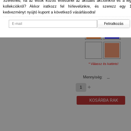
Szeretnéd, ha az elsők között értesülnél az aktuális akcióinkról és a le
kollekciókról? Akkor iratkozz fel hírlevelünkre, és szerezz egy 
kedvezményt nyújtó kupont a következő vásárlásodra!
Feliratkozás
* Válassz és kattints!
Mennyiség:
KOSÁRBA RAK