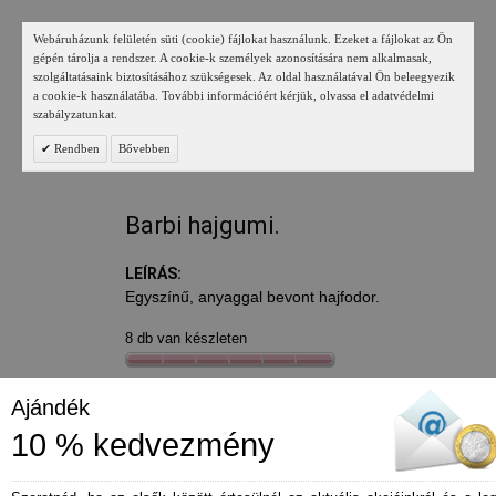
Webáruházunk felületén süti (cookie) fájlokat használunk. Ezeket a fájlokat az Ön
gépén tárolja a rendszer. A cookie-k személyek azonosítására nem alkalmasak,
szolgáltatásaink biztosításához szükségesek. Az oldal használatával Ön beleegyezik
a cookie-k használatába. További információért kérjük, olvassa el adatvédelmi
szabályzatunkat.
Rendben
Bővebben
Barbi hajgumi.
LEÍRÁS:
Egyszínű, anyaggal bevont hajfodor.
8 db van készleten
350 Ft
Ajándék
10 % kedvezmény
*
Szín
- pink