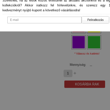
Szeretnéd, ha az elsők között értesülnél az aktuális akcióinkról és a le
kollekciókról? Akkor iratkozz fel hírlevelünkre, és szerezz egy 
kedvezményt nyújtó kupont a következő vásárlásodra!
Feliratkozás
* Válassz és kattints!
Mennyiség:
KOSÁRBA RAK