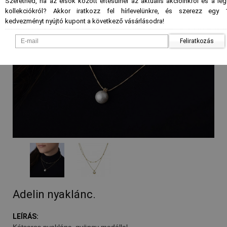
Szeretnéd, ha az elsők között értesülnél az aktuális akcióinkról és a le
kollekciókról? Akkor iratkozz fel hírlevelünkre, és szerezz egy 
kedvezményt nyújtó kupont a következő vásárlásodra!
Feliratkozás
Adelin nyaklánc.
LEÍRÁS:
Kétsoros nyaklánc, gyöngy medállal.