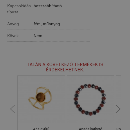
Kapcsolódás
hosszabbítható
típusa
Anyag
fém, műanyag
Kövek
Nem
TALÁN A KÖVETKEZŐ TERMÉKEK IS
ÉRDEKELHETNEK:
Ada gyűrű
Anada karkötő
Rombusz