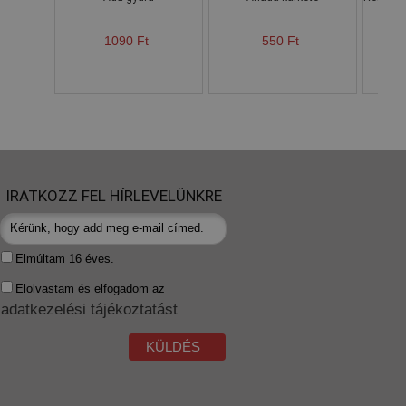
1090 Ft
550 Ft
IRATKOZZ FEL HÍRLEVELÜNKRE
Elmúltam 16 éves.
Elolvastam és elfogadom az
adatkezelési tájékoztatást
.
KÜLDÉS