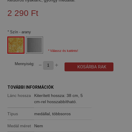
2 290 Ft
*
Szín
- arany
* Válassz és kattints!
Mennyiség:
KOSÁRBA RAK
TOVÁBBI INFORMÁCIÓK
Lánc hossza
Kiterített hossza: 38 cm, 5
cm-rel hosszabbítható.
Típus
medállal, többsoros
Medál méret
Nem