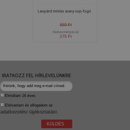
Leopárd mintás arany cop-fogó
550 Ft
Kedvezményes ár:
275 Ft
IRATKOZZ FEL HÍRLEVELÜNKRE
Elmúltam 16 éves.
Elolvastam és elfogadom az
adatkezelési tájékoztatást
.
KÜLDÉS