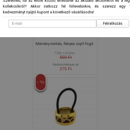
Szeretnéd, ha az elsők között értesülnél az aktuális akcióinkról és a le
kollekciókról? Akkor iratkozz fel hírlevelünkre, és szerezz egy 
kedvezményt nyújtó kupont a következő vásárlásodra!
Feliratkozás
Márvány mintás, fényes copf-fogó
Több színben
550 Ft
Kedvezményes ár:
275 Ft
- %