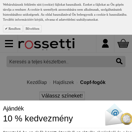
Webáruházunk felületén süti (cookie) fájlokat használunk. Ezeket a fájlokat az Ön gépén
tárolja a rendszer. A cookie-k személyek azonosítására nem alkalmasak, szolgáltatásaink
biztosításához szükségesek. Az oldal használatával Ön beleegyezik a cookie-k használatába.
További információért kérjük, olvassa el adatvédelmi szabályzatunkat.
Rendben
Bővebben
Kezdőlap
Hajdíszek
Copf-fogók
Válassz színeket!
Ajándék
10 % kedvezmény
- %