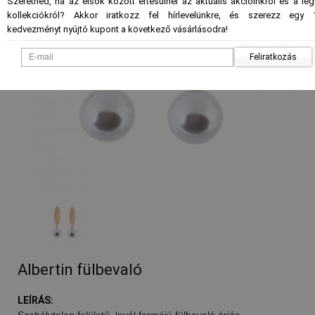
Szeretnéd, ha az elsők között értesülnél az aktuális akcióinkról és a le
kollekciókról? Akkor iratkozz fel hírlevelünkre, és szerezz egy 
kedvezményt nyújtó kupont a következő vásárlásodra!
Feliratkozás
Albertin fülbevaló
LEÍRÁS:
Szabálytalan felületű, levél formájú fülbevaló óriás