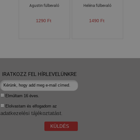
Agustin fülbevaló
Heléna fülbevaló
1290 Ft
1490 Ft
IRATKOZZ FEL HÍRLEVELÜNKRE
Elmúltam 16 éves.
Elolvastam és elfogadom az
adatkezelési tájékoztatást
.
KÜLDÉS