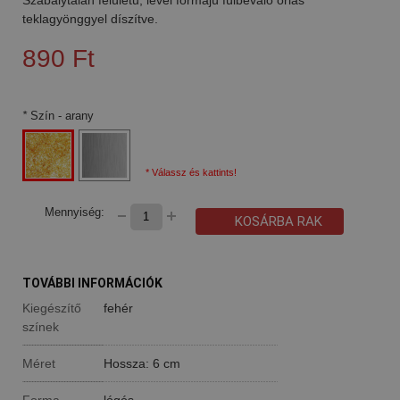
teklagyönggyel díszítve.
890 Ft
*
Szín
- arany
* Válassz és kattints!
Mennyiség:
KOSÁRBA RAK
TOVÁBBI INFORMÁCIÓK
Kiegészítő
fehér
színek
Méret
Hossza: 6 cm
Forma
lógós