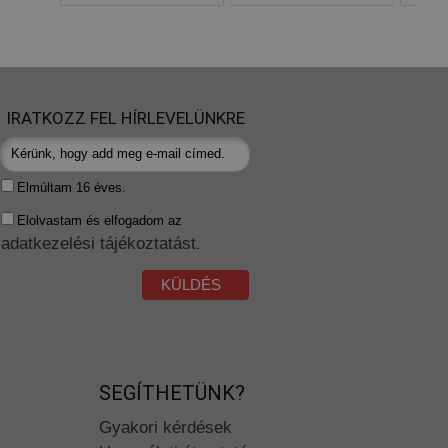
IRATKOZZ FEL HÍRLEVELÜNKRE
Elmúltam 16 éves.
Elolvastam és elfogadom az
adatkezelési tájékoztatást
.
KÜLDÉS
SEGÍTHETÜNK?
Gyakori kérdések