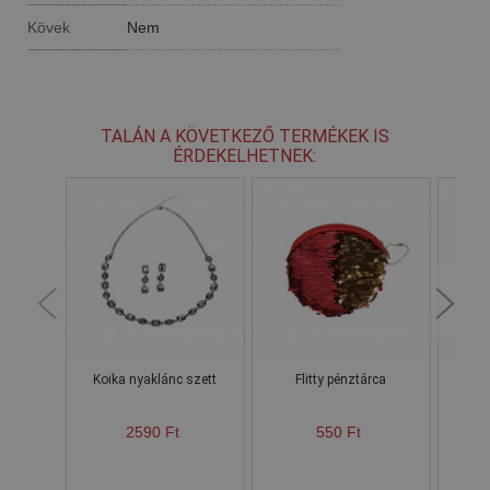
Kövek
Nem
TALÁN A KÖVETKEZŐ TERMÉKEK IS
ÉRDEKELHETNEK:
Koika nyaklánc szett
Flitty pénztárca
V
2590 Ft
550 Ft