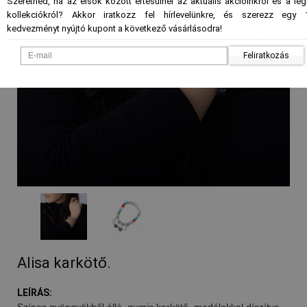
Szeretnéd, ha az elsők között értesülnél az aktuális akcióinkról és a le
kollekciókról? Akkor iratkozz fel hírlevelünkre, és szerezz egy 
kedvezményt nyújtó kupont a következő vásárlásodra!
Feliratkozás
Alisa karkötő.
LEÍRÁS:
Színes gyöngyökből álló, gumis karkötő, medálokkal díszítve,