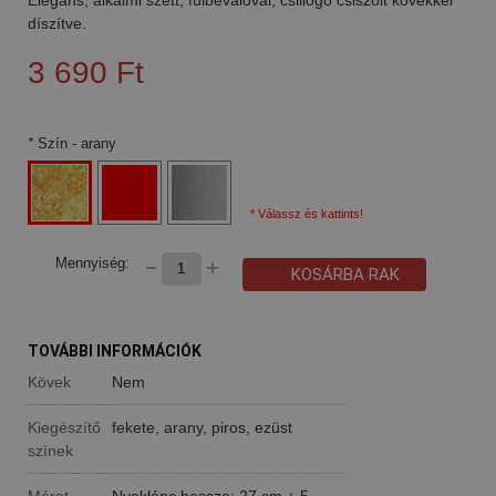
díszítve.
3 690 Ft
*
Szín
- arany
* Válassz és kattints!
Mennyiség:
KOSÁRBA RAK
TOVÁBBI INFORMÁCIÓK
Kövek
Nem
Kiegészítő
fekete, arany, piros, ezüst
színek
Méret
Nyaklánc hossza: 27 cm + 5