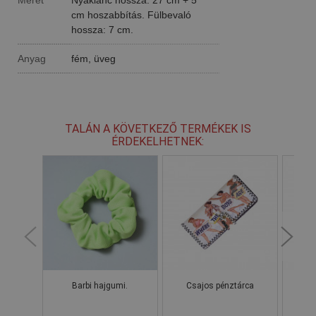
cm hoszabbítás. Fülbevaló
hossza: 7 cm.
Anyag
fém, üveg
TALÁN A KÖVETKEZŐ TERMÉKEK IS
ÉRDEKELHETNEK:
Barbi hajgumi.
Csajos pénztárca
B