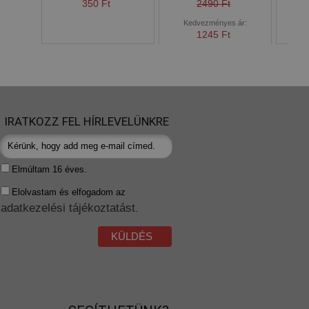
350 Ft
2490 Ft
Kedvezményes ár:
1245 Ft
IRATKOZZ FEL HÍRLEVELÜNKRE
Elmúltam 16 éves.
Elolvastam és elfogadom az
adatkezelési tájékoztatást
.
KÜLDÉS