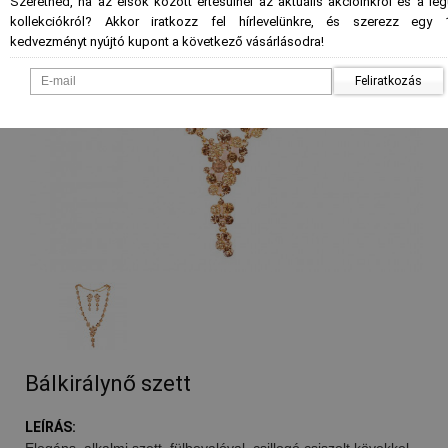
Szeretnéd, ha az elsők között értesülnél az aktuális akcióinkról és a le
kollekciókról? Akkor iratkozz fel hírlevelünkre, és szerezz egy 
kedvezményt nyújtó kupont a következő vásárlásodra!
Feliratkozás
Bálkirálynő szett
LEÍRÁS:
Elegáns, alkalmi szett, fülbevalóval, csillogó csiszolt kövekkel