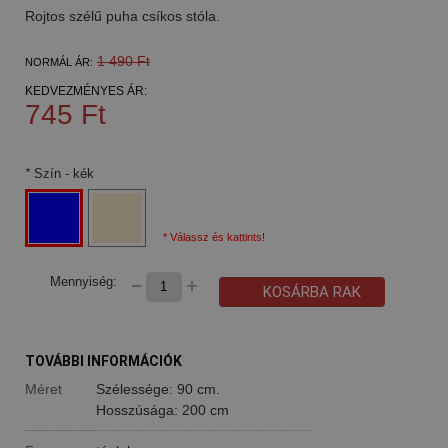
Rojtos szélű puha csíkos stóla.
1 490 Ft
NORMÁL ÁR:
KEDVEZMÉNYES ÁR:
745 Ft
*
Szín
- kék
* Válassz és kattints!
Mennyiség:
KOSÁRBA RAK
TOVÁBBI INFORMÁCIÓK
Méret
Szélessége: 90 cm.
Hosszúsága: 200 cm