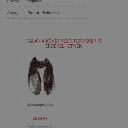
Forma
téglalap
Anyag
Pamut, Poliészter
TALÁN A KÖVETKEZŐ TERMÉKEK IS
ÉRDEKELHETNEK:
Sokszögek stóla
1890 Ft
Kedvezményes ár: