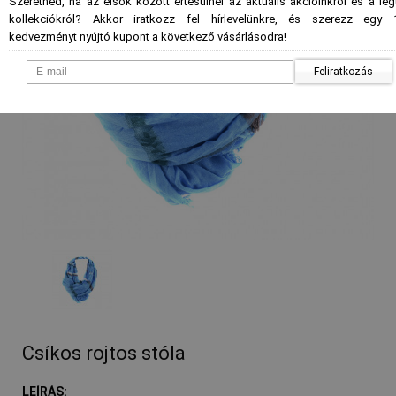
Szeretnéd, ha az elsők között értesülnél az aktuális akcióinkról és a le
kollekciókról? Akkor iratkozz fel hírlevelünkre, és szerezz egy 
kedvezményt nyújtó kupont a következő vásárlásodra!
Feliratkozás
- %
Csíkos rojtos stóla
LEÍRÁS: