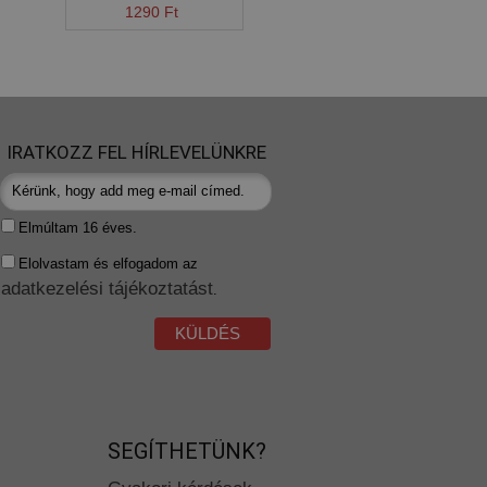
1290 Ft
IRATKOZZ FEL HÍRLEVELÜNKRE
Elmúltam 16 éves.
Elolvastam és elfogadom az
adatkezelési tájékoztatást
.
KÜLDÉS
SEGÍTHETÜNK?