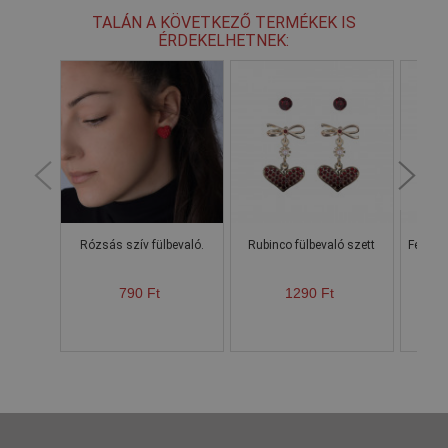
TALÁN A KÖVETKEZŐ TERMÉKEK IS
ÉRDEKELHETNEK:
Rózsás szív fülbevaló.
Rubinco fülbevaló szett
Fényes 
790 Ft
1290 Ft