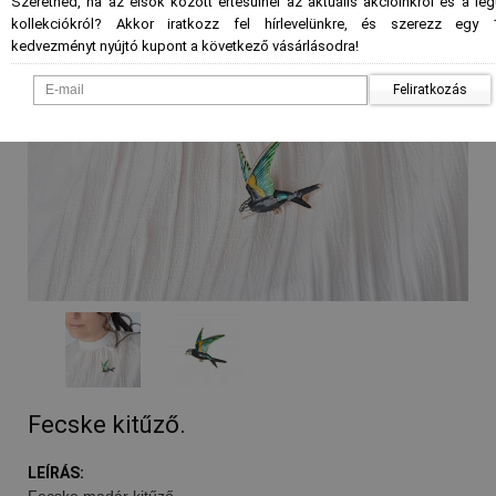
Szeretnéd, ha az elsők között értesülnél az aktuális akcióinkról és a le
kollekciókról? Akkor iratkozz fel hírlevelünkre, és szerezz egy 
kedvezményt nyújtó kupont a következő vásárlásodra!
Feliratkozás
Fecske kitűző.
LEÍRÁS:
Fecske madár kitűző.