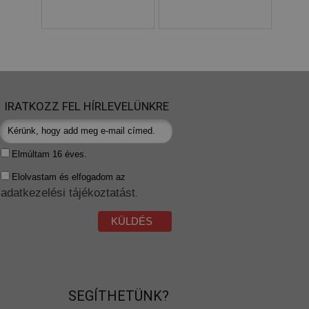
IRATKOZZ FEL HÍRLEVELÜNKRE
Elmúltam 16 éves.
Elolvastam és elfogadom az
adatkezelési tájékoztatást
.
KÜLDÉS
SEGÍTHETÜNK?