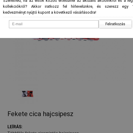
Szeretnéd, ha az elsők között értesülnél az aktuális akcióinkról és a le
kollekciókról? Akkor iratkozz fel hírlevelünkre, és szerezz egy 
kedvezményt nyújtó kupont a következő vásárlásodra!
Feliratkozás
Fekete cica hajcsipesz
LEÍRÁS:
Többféle fekete cicamintás hajcsipesz.