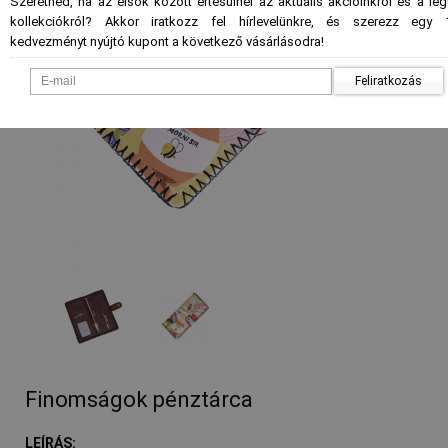
Szeretnéd, ha az elsők között értesülnél az aktuális akcióinkról és a le
kollekciókról? Akkor iratkozz fel hírlevelünkre, és szerezz egy 
kedvezményt nyújtó kupont a következő vásárlásodra!
Feliratkozás
- %
Finomságok pénztárca
LEÍRÁS: