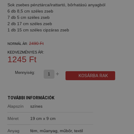
Sok zsebes pénztárca/irattartó, bőrhatású anyagból
6 db 8,5 cm széles zseb
7 db 5 cm széles zseb
2 db 17 cm széles zseb
1 db 15 cm széles cipzáras zseb
2490 Ft
NORMÁL ÁR:
KEDVEZMÉNYES ÁR:
1245 Ft
Mennyiség:
KOSÁRBA RAK
TOVÁBBI INFORMÁCIÓK
Alapszín
színes
Méret
19 cm x 9 cm
Anyag
fém, műanyag, műbőr, textil