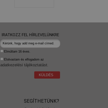
IRATKOZZ FEL HÍRLEVELÜNKRE
Elmúltam 16 éves.
Elolvastam és elfogadom az
adatkezelési tájékoztatást
.
KÜLDÉS
SEGÍTHETÜNK?