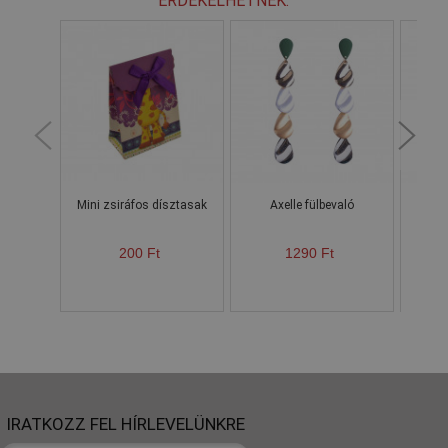
ÉRDEKELHETNEK:
Mini zsiráfos dísztasak
Axelle fülbevaló
Apr
200 Ft
1290 Ft
Ke
IRATKOZZ FEL HÍRLEVELÜNKRE