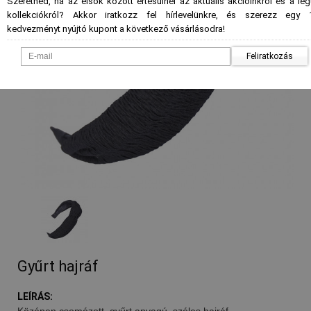
Szeretnéd, ha az elsők között értesülnél az aktuális akcióinkról és a le
kollekciókról? Akkor iratkozz fel hírlevelünkre, és szerezz egy 
kedvezményt nyújtó kupont a következő vásárlásodra!
Feliratkozás
Gyűrt hajráf
LEÍRÁS:
Középen csomózott, gyűrt anyagú, széles hajráf