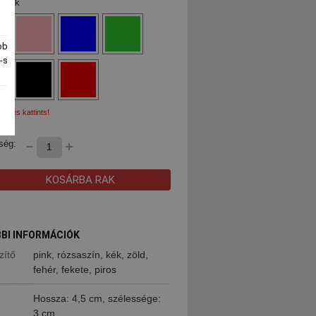
 pink
bb
-s
ssz és kattints!
ség:
KOSÁRBA RAK
BI INFORMÁCIÓK
zítő
pink, rózsaszín, kék, zöld,
fehér, fekete, piros
Hossza: 4,5 cm, szélessége:
3 cm.