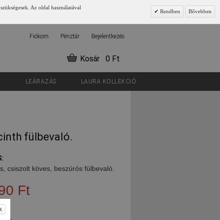
 szükségesek. Az oldal használatával
Rendben
Bővebben
Fiókom
Pénztár
Bejelentkezés
Kosár
0 Ft
K
LEÁRAZÁS
LAURA KOLLEKCIÓ
inth fülbevaló.
:
s, csiszolt köves, beszúrós fülbevaló.
90 Ft