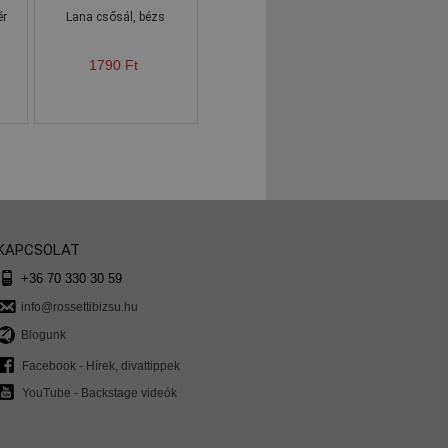
ér
Lana csősál, bézs
1790 Ft
KAPCSOLAT
+36 70 330 30 59
info@rossettibizsu.hu
Blogunk
Facebook - Hírek, divattippek
YouTube - Backstage videók