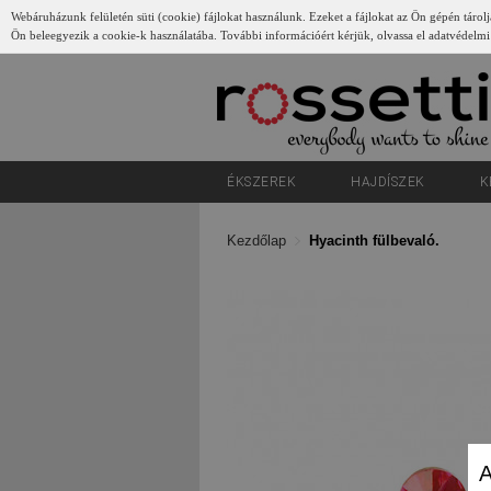
Webáruházunk felületén süti (cookie) fájlokat használunk. Ezeket a fájlokat az Ön gépén tárolj
Ön beleegyezik a cookie-k használatába. További információért kérjük, olvassa el adatvédelmi
Gyerünk
ÉKSZEREK
HAJDÍSZEK
K
Kezdőlap
Hyacinth fülbevaló.
A