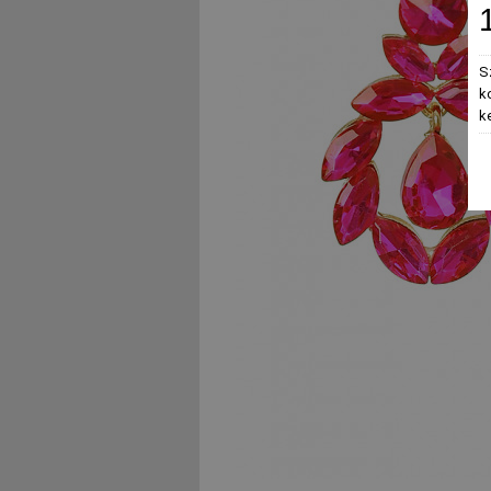
S
k
k