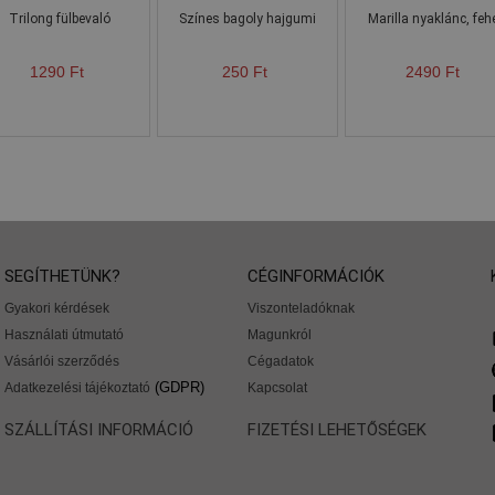
Trilong fülbevaló
Színes bagoly hajgumi
Marilla nyaklánc, feh
1290 Ft
250 Ft
2490 Ft
SEGÍTHETÜNK?
CÉGINFORMÁCIÓK
Gyakori kérdések
Viszonteladóknak
Használati útmutató
Magunkról
Vásárlói szerződés
Cégadatok
(GDPR)
Adatkezelési tájékoztató
Kapcsolat
SZÁLLÍTÁSI INFORMÁCIÓ
FIZETÉSI LEHETŐSÉGEK