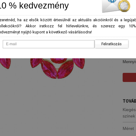
*
Szín
-
10 % kedvezmény
zeretnéd, ha az elsők között értesülnél az aktuális akcióinkról és a legúja
ollekciókról? Akkor iratkozz fel hírlevelünkre, és szerezz egy 10%
edvezményt nyújtó kupont a következő vásárlásodra!
Feliratkozás
* Vála
Mennyi
TOVÁB
Kiegés
színek
Méret