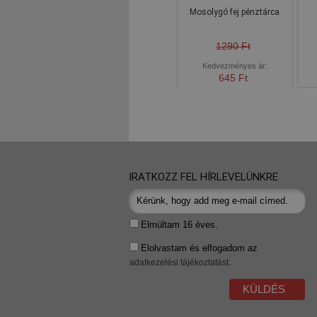
Mosolygó fej pénztárca
1290 Ft
Kedvezményes ár:
645 Ft
IRATKOZZ FEL HÍRLEVELÜNKRE
Elmúltam 16 éves.
Elolvastam és elfogadom az
.
adatkezelési tájékoztatást
KÜLDÉS