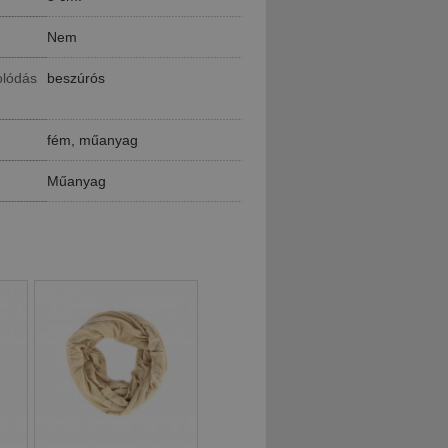
Nem
olódás
beszúrós
fém, műanyag
Műanyag