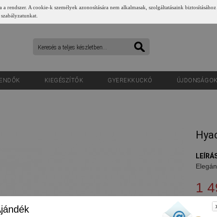
a a rendszer. A cookie-k személyek azonosítására nem alkalmasak, szolgáltatásaink biztosításához
 szabályzatunkat.
ENDŐK
KIEGÉSZÍTŐK
GYEREKKUCKÓ
ÚJDONSÁGO
Hyac
LEÍRÁS
Elegán
1 4
jándék