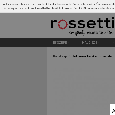
Webáruházunk felületén süti (cookie) fájlokat használunk. Ezeket a fájlokat az Ön gépén tárolj
Ön beleegyezik a cookie-k használatába. További információért kérjük, olvassa el adatvédelmi
Gyerünk
ÉKSZEREK
HAJDÍSZEK
K
Kezdőlap
Johanna karika fülbevaló
A