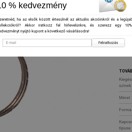
*
Szín
-
10 % kedvezmény
zeretnéd, ha az elsők között értesülnél az aktuális akcióinkról és a legúja
ollekciókról? Akkor iratkozz fel hírlevelünkre, és szerezz egy 10%
edvezményt nyújtó kupont a következő vásárlásodra!
Mennyi
Feliratkozás
TOVÁB
Kiegés
színek
Méret
Forma
Kapcs
típusa