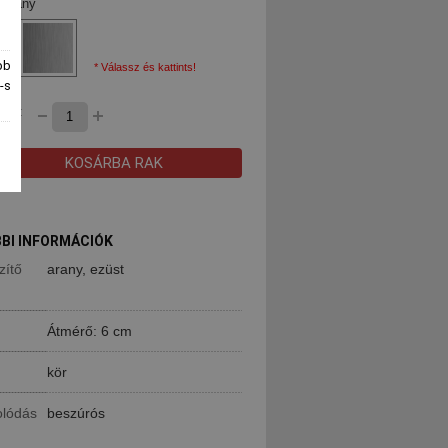
 arany
bb
* Válassz és kattints!
-s
ség:
KOSÁRBA RAK
BI INFORMÁCIÓK
zítő
arany, ezüst
Átmérő: 6 cm
kör
olódás
beszúrós