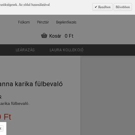
 szükségesek. Az oldal használatával
Rendben
Bővebben
Fiókom
Pénztár
Bejelentkezés
Kosár
0 Ft
K
LEÁRAZÁS
LAURA KOLLEKCIÓ
nna karika fülbevaló
:
karika fülbevaló.
 Ft