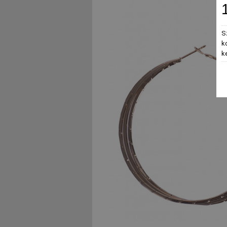
S
k
k