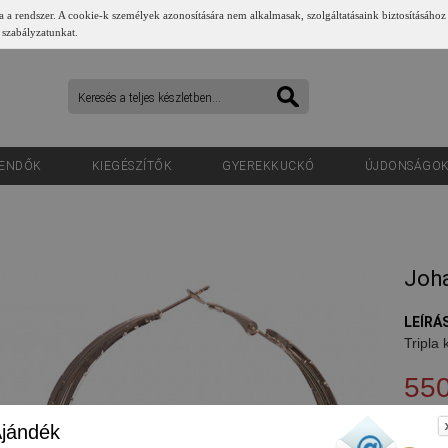
a a rendszer. A cookie-k személyek azonosítására nem alkalmasak, szolgáltatásaink biztosításához
 szabályzatunkat.
ENDŐK
KIEGÉSZÍTŐK
GYEREKKUCKÓ
ÚJDONSÁGO
Joha
LEÍRÁS
Tripla 
550
jándék