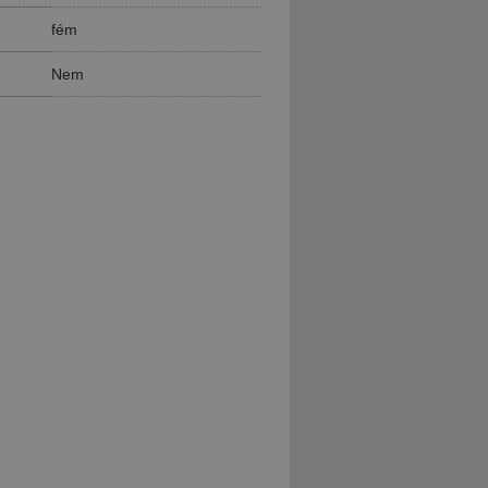
fém
Nem