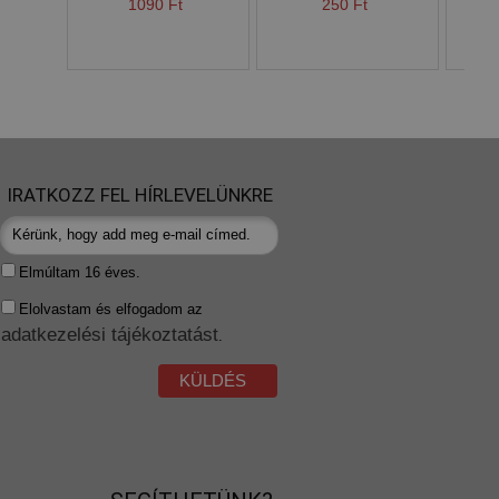
1090 Ft
250 Ft
IRATKOZZ FEL HÍRLEVELÜNKRE
Elmúltam 16 éves.
Elolvastam és elfogadom az
adatkezelési tájékoztatást
.
KÜLDÉS