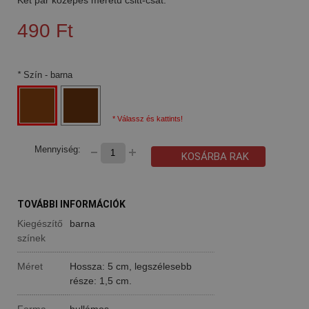
490 Ft
*
Szín
- barna
* Válassz és kattints!
Mennyiség:
KOSÁRBA RAK
TOVÁBBI INFORMÁCIÓK
Kiegészítő
barna
színek
Méret
Hossza: 5 cm, legszélesebb
része: 1,5 cm.
Forma
hullámos