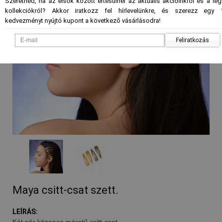
Szeretnéd, ha az elsők között értesülnél az aktuális akcióinkról és a le
kollekciókról? Akkor iratkozz fel hírlevelünkre, és szerezz egy 
kedvezményt nyújtó kupont a következő vásárlásodra!
Feliratkozás
Maya csitt-csat szett.
LEÍRÁS:
Két pár közepes méretű csitt-csat.