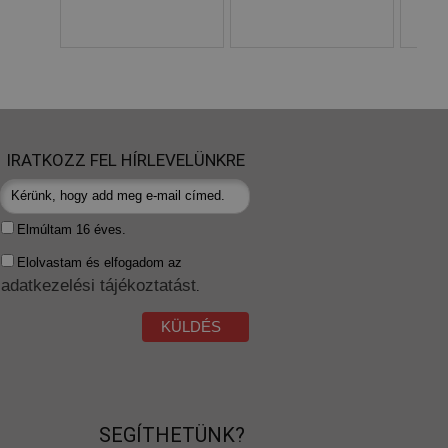
IRATKOZZ FEL HÍRLEVELÜNKRE
Elmúltam 16 éves.
Elolvastam és elfogadom az
adatkezelési tájékoztatást
.
KÜLDÉS
SEGÍTHETÜNK?