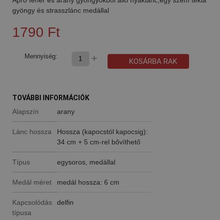
gyöngy és strasszlánc medállal
1790 Ft
Mennyiség:
KOSÁRBA RAK
TOVÁBBI INFORMÁCIÓK
Alapszín
arany
Lánc hossza
Hossza (kapocstól kapocsig):
34 cm + 5 cm-rel bővíthető
Típus
egysoros, medállal
Medál méret
medál hossza: 6 cm
Kapcsolódás
delfin
típusa