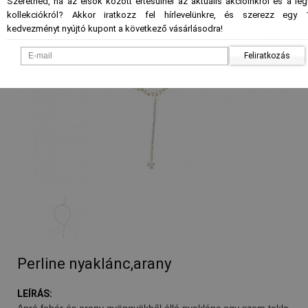
Szeretnéd, ha az elsők között értesülnél az aktuális akcióinkról és a le
kollekciókról? Akkor iratkozz fel hírlevelünkre, és szerezz egy 
kedvezményt nyújtó kupont a következő vásárlásodra!
Feliratkozás
Perline nyaklánc,arany
LEÍRÁS:
Apró fehér és arany gyöngyökből álló nyaklánc,egy szem tekla