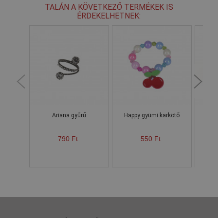
TALÁN A KÖVETKEZŐ TERMÉKEK IS
ÉRDEKELHETNEK:
Ariana gyűrű
Happy gyümi karkötő
P
790 Ft
550 Ft
Ke