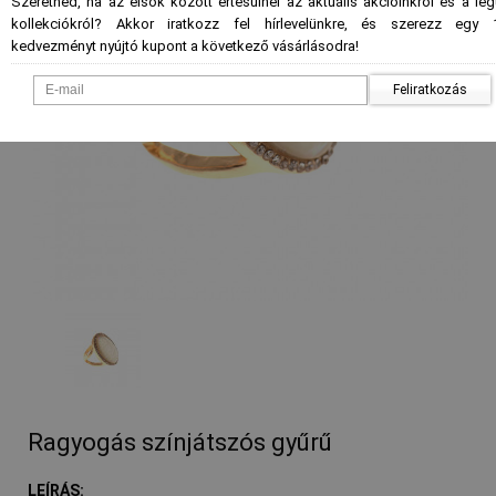
Szeretnéd, ha az elsők között értesülnél az aktuális akcióinkról és a le
kollekciókról? Akkor iratkozz fel hírlevelünkre, és szerezz egy 
kedvezményt nyújtó kupont a következő vásárlásodra!
Feliratkozás
- %
Ragyogás színjátszós gyűrű
LEÍRÁS: