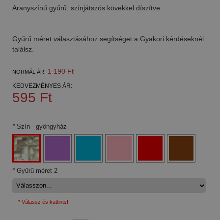
Aranyszínű gyűrű, színjátszós kövekkel díszítve
Gyűrű méret választásához segítséget a Gyakori kérdéseknél
találsz.
1 190 Ft
NORMÁL ÁR:
KEDVEZMÉNYES ÁR:
595 Ft
*
Szín
- gyöngyház
*
Gyűrű méret 2
* Válassz és kattints!