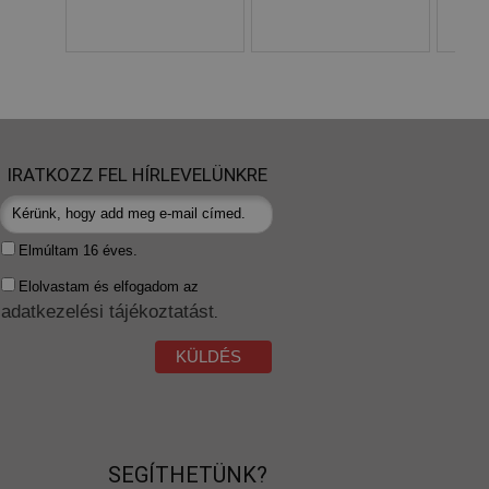
IRATKOZZ FEL HÍRLEVELÜNKRE
Elmúltam 16 éves.
Elolvastam és elfogadom az
adatkezelési tájékoztatást
.
KÜLDÉS
SEGÍTHETÜNK?