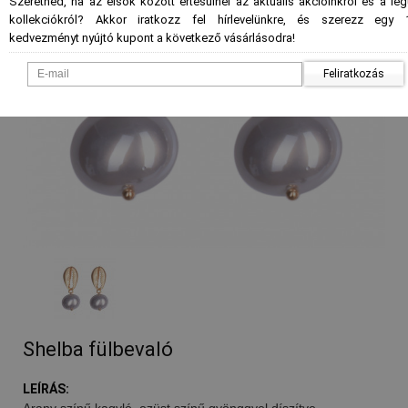
Szeretnéd, ha az elsők között értesülnél az aktuális akcióinkról és a le
kollekciókról? Akkor iratkozz fel hírlevelünkre, és szerezz egy 
kedvezményt nyújtó kupont a következő vásárlásodra!
Feliratkozás
Shelba fülbevaló
LEÍRÁS:
Arany színű kagyló, ezüst színű gyönggyel díszítve.