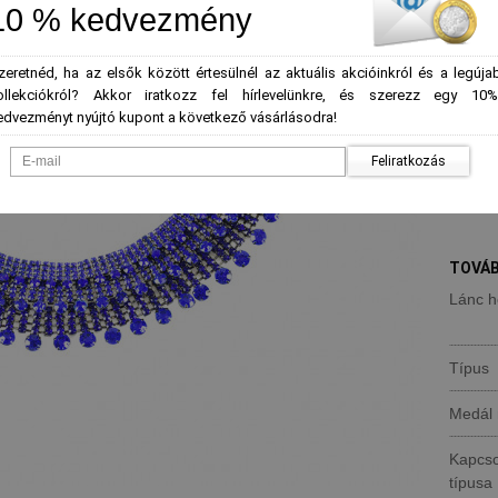
*
Szín
-
10 % kedvezmény
zeretnéd, ha az elsők között értesülnél az aktuális akcióinkról és a legúja
ollekciókról? Akkor iratkozz fel hírlevelünkre, és szerezz egy 10%
edvezményt nyújtó kupont a következő vásárlásodra!
Mennyi
Feliratkozás
TOVÁB
Lánc h
Típus
Medál 
Kapcs
típusa