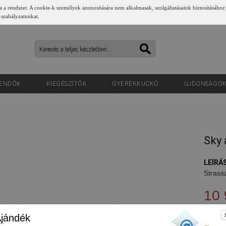
a a rendszer. A cookie-k személyek azonosítására nem alkalmasak, szolgáltatásaink biztosításához
 szabályzatunkat.
ENDŐK
KIEGÉSZÍTŐK
GYEREKKUCKÓ
ÚJDONSÁGO
Sky 
LEÍRÁS
Strass
10 
jándék