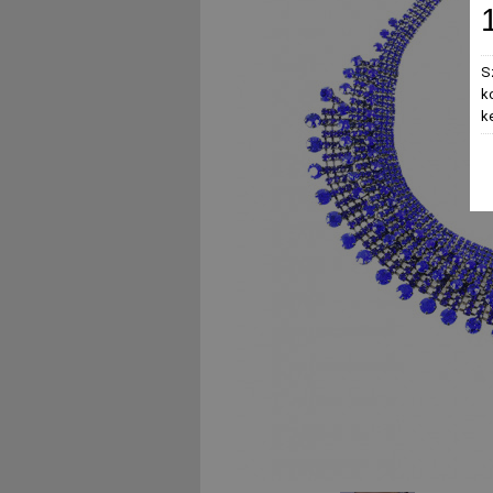
S
k
k