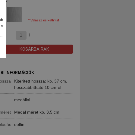
 kék
bb
* Válassz és kattints!
-s
ség:
KOSÁRBA RAK
BI INFORMÁCIÓK
ossza
Kiterített hossza: kb. 37 cm,
hosszabbítható 10 cm-el
medállal
méret
Medál méret kb. 3,5 cm
olódás
delfin