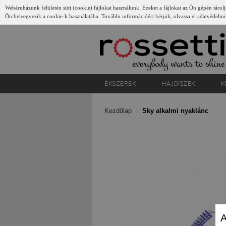
Webáruházunk felületén süti (cookie) fájlokat használunk. Ezeket a fájlokat az Ön gépén tárolj
Ön beleegyezik a cookie-k használatába. További információért kérjük, olvassa el adatvédelmi
Gyerünk
ÉKSZEREK
HAJDÍSZEK
K
Kezdőlap
Sky alkalmi nyaklánc
A