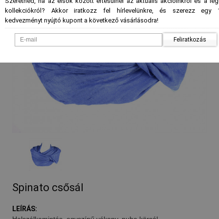
Szeretnéd, ha az elsők között értesülnél az aktuális akcióinkról és a le
kollekciókról? Akkor iratkozz fel hírlevelünkre, és szerezz egy 
kedvezményt nyújtó kupont a következő vásárlásodra!
Feliratkozás
Spinato csősál
LEÍRÁS:
Halszálkamintás, egyszínű vékony, puha körsál