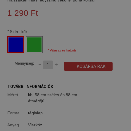
1 290 Ft
*
Szín
- kék
* Válassz és kattints!
Mennyiség:
KOSÁRBA RAK
TOVÁBBI INFORMÁCIÓK
Méret
kb. 58 cm széles és 88 cm
átmérőjű
Forma
téglalap
Anyag
Viszkóz