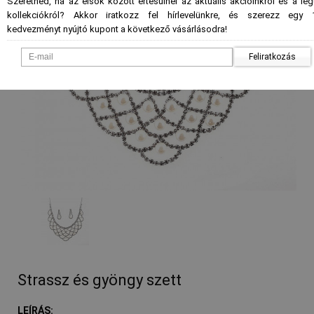
Szeretnéd, ha az elsők között értesülnél az aktuális akcióinkról és a le
kollekciókról? Akkor iratkozz fel hírlevelünkre, és szerezz egy 
kedvezményt nyújtó kupont a következő vásárlásodra!
Feliratkozás
- %
Strassz és gyöngy szett
LEÍRÁS: