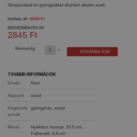
Strasszokkal és gyöngyökkel díszített alkalmi szett
5690 Ft
NORMÁL ÁR:
KEDVEZMÉNYES ÁR:
2845 Ft
Mennyiség:
KOSÁRBA RAK
TOVÁBBI INFORMÁCIÓK
Kövek
Nem
Alapszín
ezüst
Kiegészítő
gyöngyház, ezüst
színek
Méret
Nyaklánc hossza: 20,5 cm,
Fülbevaló: 4,5 cm