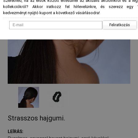
Szeretnéd, ha az elsők között értesülnél az aktuális akcióinkról és a le
kollekciókról? Akkor iratkozz fel hírlevelünkre, és szerezz egy 
kedvezményt nyújtó kupont a következő vásárlásodra!
Feliratkozás
Strasszos hajgumi.
LEÍRÁS:
Rugalmas, anyaggal bevont hajgumi, apró kövekkel.