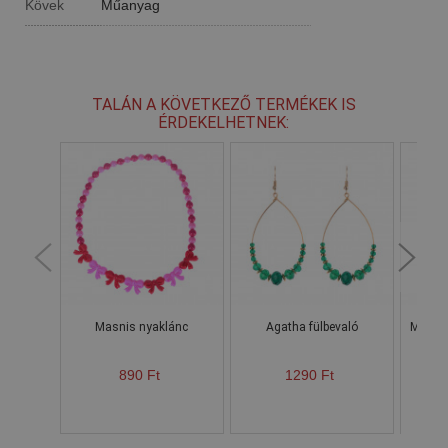
Kövek
Műanyag
TALÁN A KÖVETKEZŐ TERMÉKEK IS
ÉRDEKELHETNEK:
Masnis nyaklánc
Agatha fülbevaló
Mozaik
890 Ft
1290 Ft
Ke