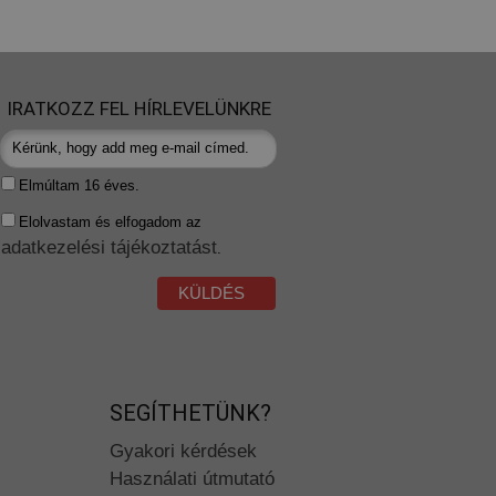
IRATKOZZ FEL HÍRLEVELÜNKRE
Elmúltam 16 éves.
Elolvastam és elfogadom az
adatkezelési tájékoztatást
.
KÜLDÉS
SEGÍTHETÜNK?
Gyakori kérdések
Használati útmutató