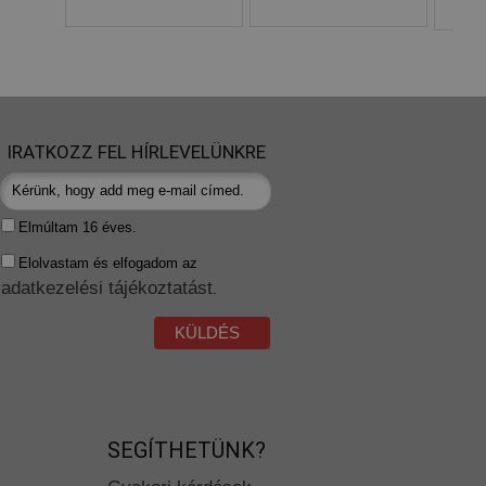
IRATKOZZ FEL HÍRLEVELÜNKRE
Elmúltam 16 éves.
Elolvastam és elfogadom az
adatkezelési tájékoztatást
.
KÜLDÉS
SEGÍTHETÜNK?