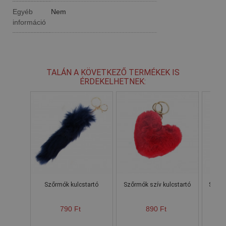
Egyéb
Nem
információ
TALÁN A KÖVETKEZŐ TERMÉKEK IS
ÉRDEKELHETNEK:
Szőrmók kulcstartó
Szőrmók szív kulcstartó
Szőrmó
790 Ft
890 Ft
Ke