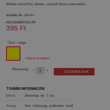
Mókás műszőrfej, fekete, csiszolt köves szemekkel.
790 Ft
NORMÁL ÁR:
KEDVEZMÉNYES ÁR:
395 Ft
*
Szín
- sárga
* Válassz és kattints!
Mennyiség:
KOSÁRBA RAK
TOVÁBBI INFORMÁCIÓK
Méret
Átmérője: kb. 7 cm
Anyag
fém, műanyag, poliészter, textil