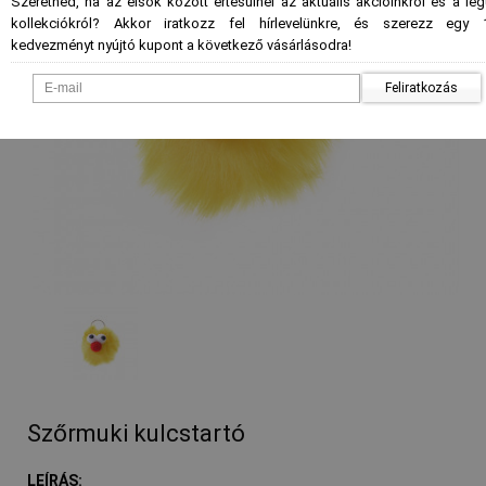
Szeretnéd, ha az elsők között értesülnél az aktuális akcióinkról és a le
kollekciókról? Akkor iratkozz fel hírlevelünkre, és szerezz egy 
kedvezményt nyújtó kupont a következő vásárlásodra!
Feliratkozás
- %
Szőrmuki kulcstartó
LEÍRÁS: