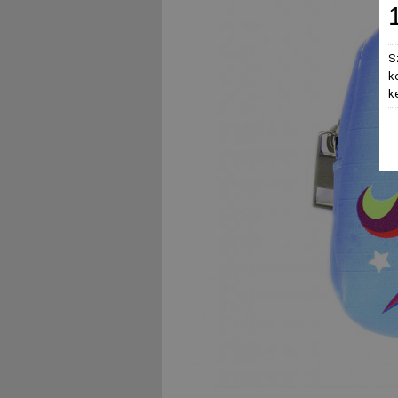
S
k
k