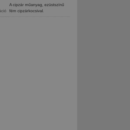
A cipzár műanyag, ezüstszínű
áció
fém cipzárkocsival.