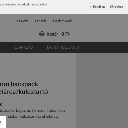
 szükségesek. Az oldal használatával
Rendben
Bővebben
Fiókom
Pénztár
Bejelentkezés
Kosár
0 Ft
K
LEÁRAZÁS
LAURA KOLLEKCIÓ
corn backpack
tárca/kulcstartó
:
k alakú, bájos unikornis mintás, kicsi
kai táska, kulcskarikával ellátva.