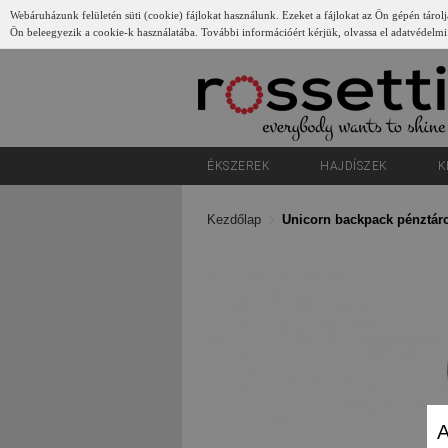
Webáruházunk felületén süti (cookie) fájlokat használunk. Ezeket a fájlokat az Ön gépén tárolj
Ön beleegyezik a cookie-k használatába. További információért kérjük, olvassa el adatvédelmi
Gyerünk
ÉKSZEREK
HAJDÍSZEK
K
Kezdőlap
Unicorn backpack pénztárc
A