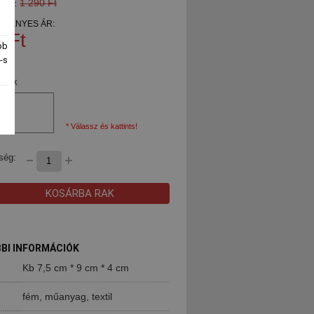
1 290 Ft
 ÁR:
ZMÉNYES ÁR:
 Ft
bb
-s
 kék
* Válassz és kattints!
ség:
KOSÁRBA RAK
BI INFORMÁCIÓK
Kb 7,5 cm * 9 cm * 4 cm
fém, műanyag, textil