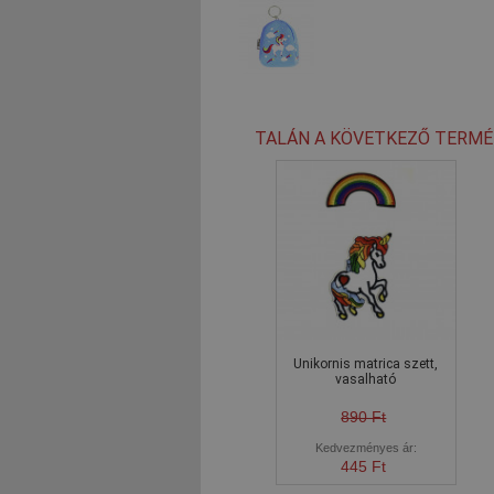
TALÁN A KÖVETKEZŐ TERMÉ
Unikornis matrica szett,
vasalható
890 Ft
Kedvezményes ár:
445 Ft