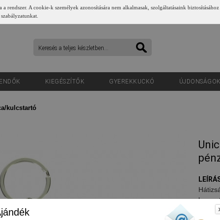
a a rendszer. A cookie-k személyek azonosítására nem alkalmasak, szolgáltatásaink biztosításához
 szabályzatunkat.
ENDŐK
KIEGÉSZÍTŐK
GYEREKKUCKÓ
ÚJDONSÁGO
a/kulcstartó
- %
Uni
pénz
LEÍRÁS
Hátizsá
kozmeti
jándék