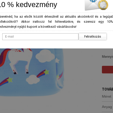
NORMÁL
10 % kedvezmény
KEDVE
645
zeretnéd, ha az elsők között értesülnél az aktuális akcióinkról és a legúja
ollekciókról? Akkor iratkozz fel hírlevelünkre, és szerezz egy 10%
edvezményt nyújtó kupont a következő vásárlásodra!
*
Szín
-
Feliratkozás
Mennyi
TOVÁB
Méret
Anyag