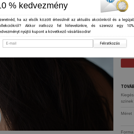
10 % kedvezmény
*
Szín
-
zeretnéd, ha az elsők között értesülnél az aktuális akcióinkról és a legúja
ollekciókról? Akkor iratkozz fel hírlevelünkre, és szerezz egy 10%
edvezményt nyújtó kupont a következő vásárlásodra!
Feliratkozás
Mennyi
TOVÁB
Kiegés
színek
Méret
Forma