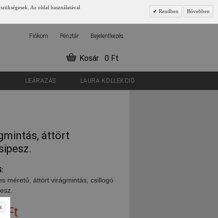
 szükségesek. Az oldal használatával
Rendben
Bővebben
Fiókom
Pénztár
Bejelentkezés
Kosár
0 Ft
K
LEÁRAZÁS
LAURA KOLLEKCIÓ
gmintás, áttört
sipesz.
:
s méretű, áttört virágmintás, csillogó
pesz.
 Ft