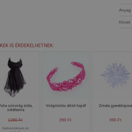
Anyag
Kövek
KEK IS ÉRDEKELHETNEK:
Puha szívvirág stóla,
Virágmintás áttört hajráf
Zimela gyerekhajcsa
sötétbarna
1290 Ft
390 Ft
390 Ft
Kedvezményes ár: