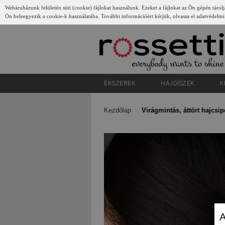
Webáruházunk felületén süti (cookie) fájlokat használunk. Ezeket a fájlokat az Ön gépén tárolj
Ön beleegyezik a cookie-k használatába. További információért kérjük, olvassa el adatvédelmi
Gyerünk
ÉKSZEREK
HAJDÍSZEK
K
Kezdőlap
Virágmintás, áttört hajcsip
A