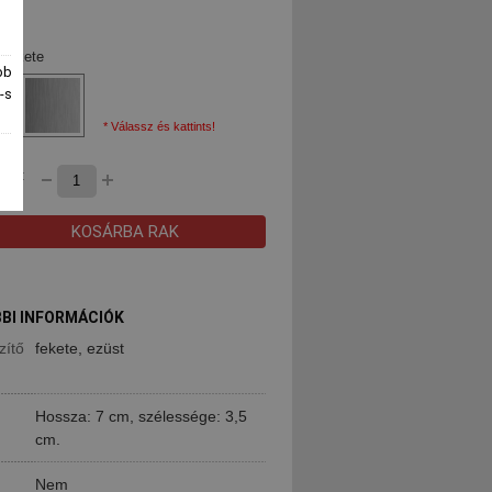
 fekete
bb
-s
* Válassz és kattints!
ség:
KOSÁRBA RAK
BI INFORMÁCIÓK
zítő
fekete, ezüst
Hossza: 7 cm, szélessége: 3,5
cm.
Nem