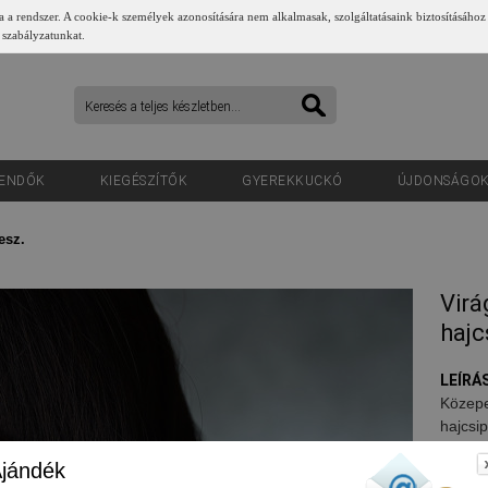
a a rendszer. A cookie-k személyek azonosítására nem alkalmasak, szolgáltatásaink biztosításához
 szabályzatunkat.
ENDŐK
KIEGÉSZÍTŐK
GYEREKKUCKÓ
ÚJDONSÁGO
esz.
Virá
hajc
LEÍRÁS
Közepe
hajcsi
490
jándék