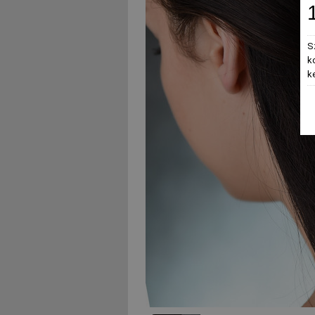
S
k
k