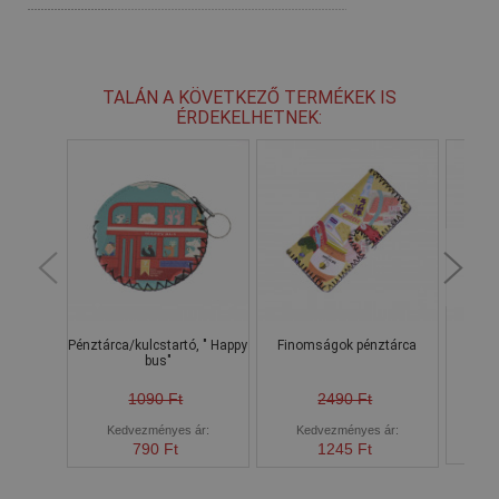
TALÁN A KÖVETKEZŐ TERMÉKEK IS
ÉRDEKELHETNEK:
Pénztárca/kulcstartó, " Happy
Finomságok pénztárca
bus"
pénz
1090 Ft
2490 Ft
Kedvezményes ár:
Kedvezményes ár:
790 Ft
1245 Ft