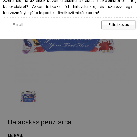
Szeretnéd, ha az elsők között értesülnél az aktuális akcióinkról és a le
kollekciókról? Akkor iratkozz fel hírlevelünkre, és szerezz egy 
kedvezményt nyújtó kupont a következő vásárlásodra!
Feliratkozás
- %
Halacskás pénztárca
LEÍRÁS: