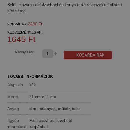
Belül, cipzáras oldalzsebbel és kártya tartó rekeszekkel ellátott
pénztárca.
3290 Ft
NORMÁL ÁR:
KEDVEZMÉNYES ÁR:
1645 Ft
Mennyiség:
KOSÁRBA RAK
TOVÁBBI INFORMÁCIÓK
Alapszín
kék
Méret
21 cm x 11 cm
Anyag
fém, műanyag, műbőr, textil
Egyéb
Fém cipzáras, levehető
információ
karpánttal.